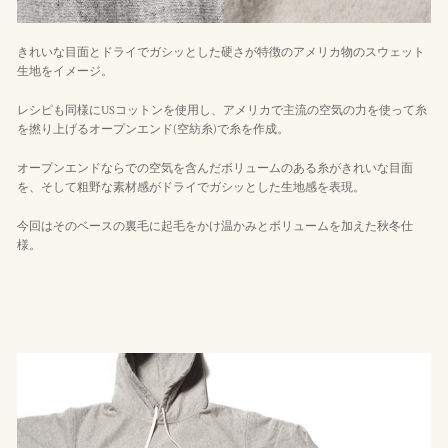
きれいな目面とドライでガシッとした硬さが特徴のアメリカ物のスウェット
生地をイメージ。
レシピも同様にUSコットンを使用し、アメリカで主流の空気の力を使って糸
を撚り上げるオープンエンド(空紡糸)で糸を作成。
オープンエンドならでの空気を含んだボリュームのある糸がきれいな目面
を、そして粗野な素材感がドライでガシッとした生地感を表現。
今回はそのベースの裏毛に起毛をかけ温かみとボリュームを加えた秋冬仕
様。