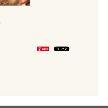
。
Save