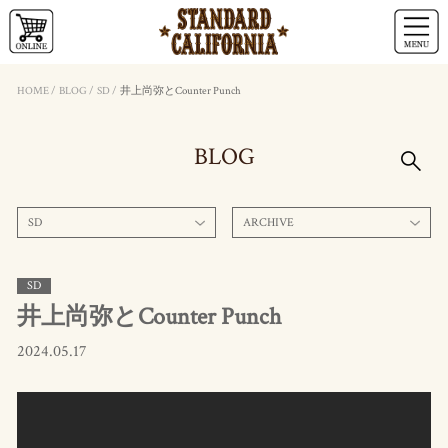
HOME
/
BLOG
/
SD
/
井上尚弥とCounter Punch
BLOG
SD
ARCHIVE
SD
井上尚弥とCounter Punch
2024.05.17