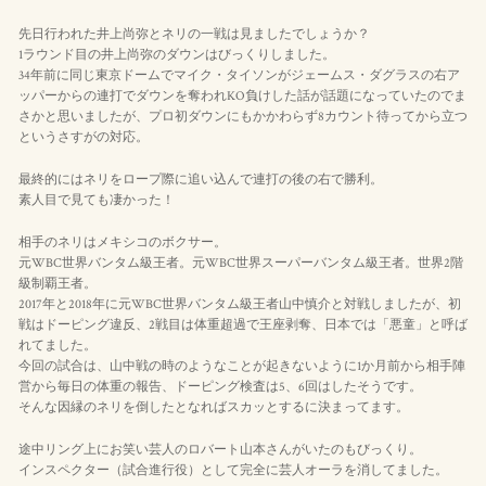
先日行われた井上尚弥とネリの一戦は見ましたでしょうか？
1ラウンド目の井上尚弥のダウンはびっくりしました。
34年前に同じ東京ドームでマイク・タイソンがジェームス・ダグラスの右ア
ッパーからの連打でダウンを奪われKO負けした話が話題になっていたのでま
さかと思いましたが、プロ初ダウンにもかかわらず8カウント待ってから立つ
というさすがの対応。
最終的にはネリをロープ際に追い込んで連打の後の右で勝利。
素人目で見ても凄かった！
相手のネリはメキシコのボクサー。
元WBC世界バンタム級王者。元WBC世界スーパーバンタム級王者。世界2階
級制覇王者。
2017年と2018年に元WBC世界バンタム級王者山中慎介と対戦しましたが、初
戦はドーピング違反、2戦目は体重超過で王座剥奪、日本では「悪童」と呼ば
れてました。
今回の試合は、山中戦の時のようなことが起きないように1か月前から相手陣
営から毎日の体重の報告、ドーピング検査は5、6回はしたそうです。
そんな因縁のネリを倒したとなればスカッとするに決まってます。
途中リング上にお笑い芸人のロバート山本さんがいたのもびっくり。
インスペクター（試合進行役）として完全に芸人オーラを消してました。