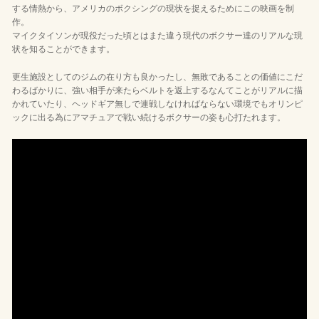
する情熱から、アメリカのボクシングの現状を捉えるためにこの映画を制
作。
マイクタイソンが現役だった頃とはまた違う現代のボクサー達のリアルな現
状を知ることができます。
更生施設としてのジムの在り方も良かったし、無敗であることの価値にこだ
わるばかりに、強い相手が来たらベルトを返上するなんてことがリアルに描
かれていたり、ヘッドギア無しで連戦しなければならない環境でもオリンピ
ックに出る為にアマチュアで戦い続けるボクサーの姿も心打たれます。