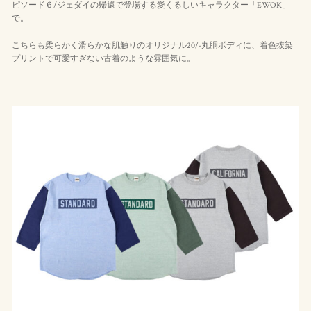
ピソード６/ジェダイの帰還で登場する愛くるしいキャラクター「EWOK」
で。
こちらも柔らかく滑らかな肌触りのオリジナル20/-丸胴ボディに、着色抜染
プリントで可愛すぎない古着のような雰囲気に。