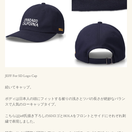
JEFF For SD Logo Cap
続いてキャップ。
ボディは日本人の頭にフィットする被りの浅さとツバの長さが絶妙なバラン
スで人気のローキャップタイプ。
こちらはJeff氏描き下ろしのSDロゴとHOLAをフロントとサイドにそれぞれ刺
繍で表現しました。