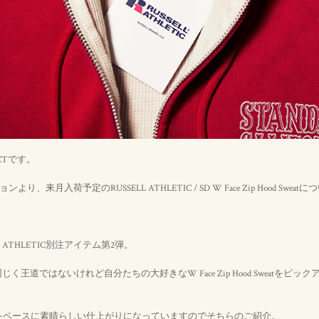
CTです。
り、来月入荷予定のRUSSELL ATHLETIC / SD W Face Zip Hood Sweat
LL ATHLETIC別注アイテム第2弾。
 Tと同じく王道ではないけれど自分たちの大好きなW Face Zip Hood Sweatを
をベースに素晴らしい仕上がりになっていますのでそちらのご紹介。