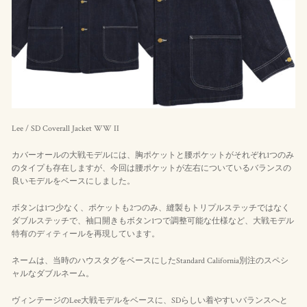
Lee / SD Coverall Jacket WW II
カバーオールの大戦モデルには、胸ポケットと腰ポケットがそれぞれ1つのみ
のタイプも存在しますが、今回は腰ポケットが左右についているバランスの
良いモデルをベースにしました。
ボタンは1つ少なく、ポケットも2つのみ、縫製もトリプルステッチではなく
ダブルステッチで、袖口開きもボタン1つで調整可能な仕様など、大戦モデル
特有のディティールを再現しています。
ネームは、当時のハウスタグをベースにしたStandard California別注のスペシ
ャルなダブルネーム。
ヴィンテージのLee大戦モデルをベースに、SDらしい着やすいバランスへと