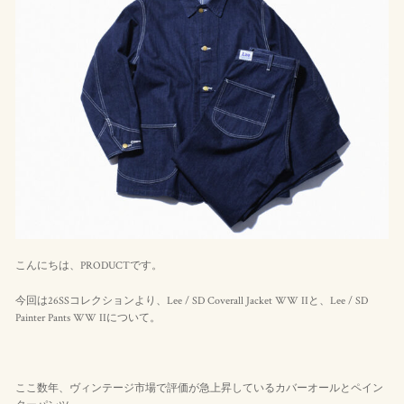
こんにちは、PRODUCTです。
今回は26SSコレクションより、Lee / SD Coverall Jacket WW IIと、Lee / SD
Painter Pants WW IIについて。
ここ数年、ヴィンテージ市場で評価が急上昇しているカバーオールとペイン