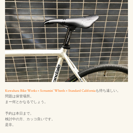
Kuwahara Bike Works × Screamin’ Wheels × Standard California
も待ち遠しい。
問題は保管場所。
まー何とかなるでしょう。
予約は本日まで。
検討中の方、カッコ良いです。
是非。