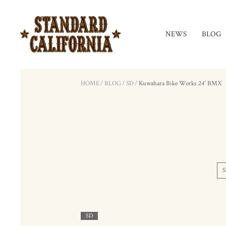
NEWS
BLOG
HOME
/
BLOG
/
SD
/
Kuwahara Bike Works 24″ BMX
S
SD