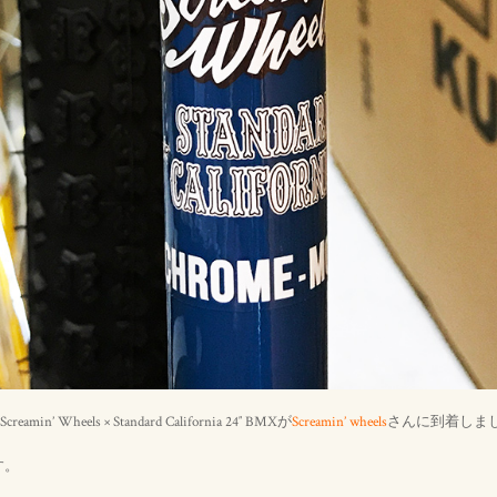
 Screamin’ Wheels × Standard California 24″ BMXが
Screamin’ wheels
さんに到着しま
す。