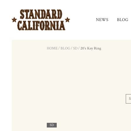
NEWS
BLOG
HOME
/
BLOG
/
SD
/
20’s Key Ring
S
SD