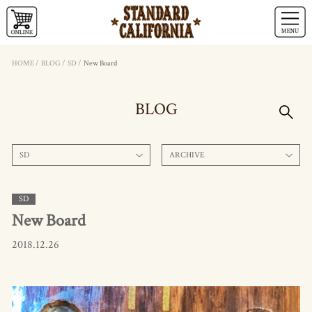
HOME
/
BLOG
/
SD
/
New Board
BLOG
SD
ARCHIVE
SD
New Board
2018.12.26