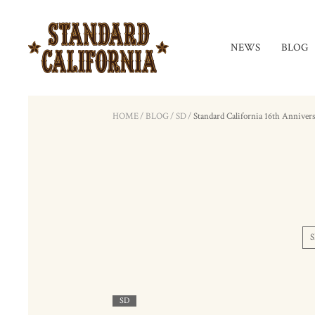
NEWS
BLOG
HOME
/
BLOG
/
SD
/
Standard California 16th Anniver
S
SD