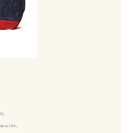
もの。
n USA。