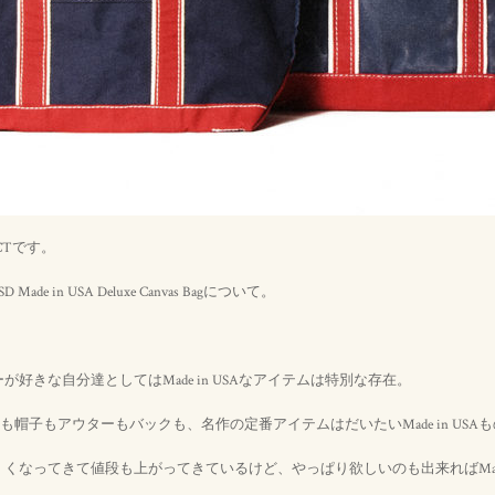
CTです。
de in USA Deluxe Canvas Bagについて。
好きな自分達としてはMade in USAなアイテムは特別な存在。
も帽子もアウターもバックも、名作の定番アイテムはだいたいMade in USA
くなってきて値段も上がってきているけど、やっぱり欲しいのも出来ればMade i