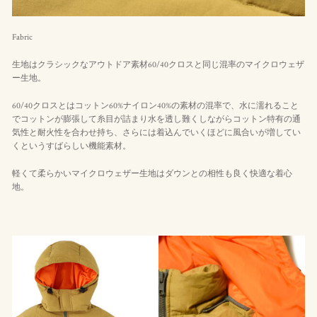
Fabric
生地はクラシックなアウトドア素材60/40クロスと同じ混率のマイクロウェザ
ー生地。
60/40クロスとはコットン60%ナイロン40%の素材の混率で、水に濡れること
でコットンが膨張して糸目が詰まり水を透し難くしながらコットン特有の通
気性と耐火性を合わせ持ち、さらには着込んでいくほどに風合いが増してい
くというすばらしい機能素材。
軽くて柔らかいマイクロウェザー生地はダウンとの相性も良く快適な着心
地。