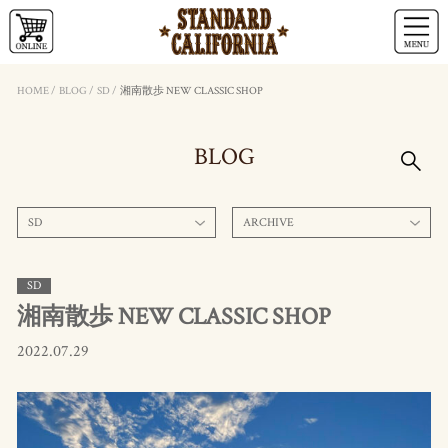
HOME
/
BLOG
/
SD
/
湘南散歩 NEW CLASSIC SHOP
BLOG
SD
ARCHIVE
SD
湘南散歩 NEW CLASSIC SHOP
2022.07.29