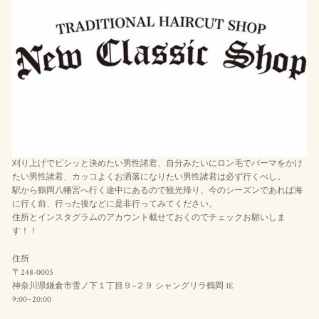
刈り上げでビシッと決めたい男性諸君、自分みたいにロン毛でパーマをかけ
たい男性諸君、カッコよくお洒落になりたい男性諸君は必ず行くべし。
駅から鶴岡八幡宮へ行く途中にあるので観光帰り、今のシーズンであれば海
に行く前、行った後などに是非行ってみてください。
住所とインスタグラムのアカウント載せておくのでチェックお願いしま
す！！
住所
〒248-0005
神奈川県鎌倉市雪ノ下１丁目９−２９ シャングリラ鶴岡 1E
9:00~20:00