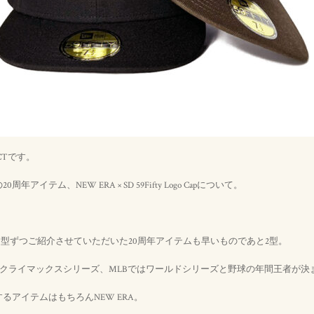
CTです。
アイテム、NEW ERA × SD 59Fifty Logo Capについて。
1型ずつご紹介させていただいた20周年アイテムも早いものであと2型。
ではクライマックスシリーズ、MLBではワールドシリーズと野球の年間王者が決
るアイテムはもちろんNEW ERA。