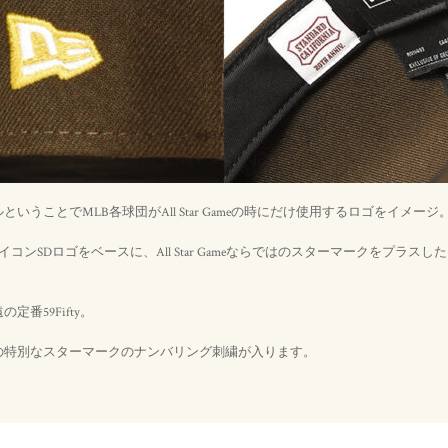
いうことでMLB各球団がAll Star Gameの時にだけ使用するロゴをイメージ
forniaのアイコンSDロゴをベースに、All Star Gameならではのスターマークをプ
番59Fifty。
の特別なスターマークのナンバリング刺繍が入ります。