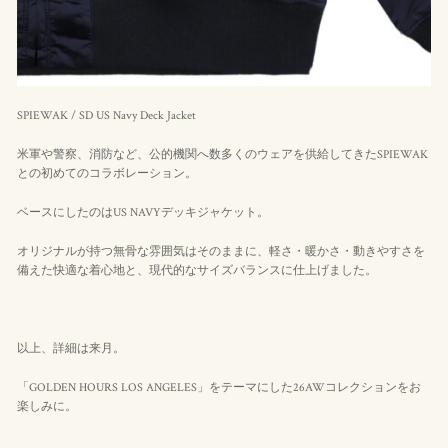
SPIEWAK / SD US Navy Deck Jacket
米軍や警察、消防など、公的機関へ数多くのウェアを供給してきたSPIEWAK
との初めてのコラボレーション。
ベースにしたのはUS NAVYデッキジャケット。
オリジナルが持つ無骨な雰囲気はそのままに、軽さ・暖かさ・動きやすさを
備えた快適な着心地と、現代的なサイズバランスに仕上げました。
以上、詳細は来月。
「GOLDEN HOURS LOS ANGELES」をテーマにした26AWコレクションをお
楽しみに。