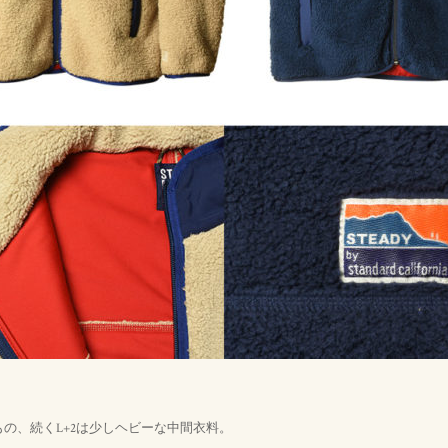
もの、続くL+2は少しヘビーな中間衣料。