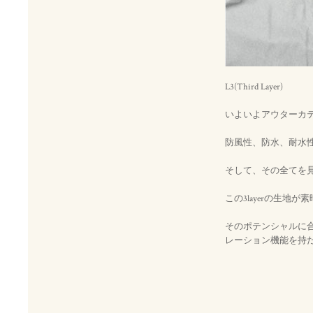
L3(Third Layer)
いよいよアウターカテ
防風性、防水、耐水
そして、その全てを見
この3layerの生
そのポテンシャルに
レーション機能を持