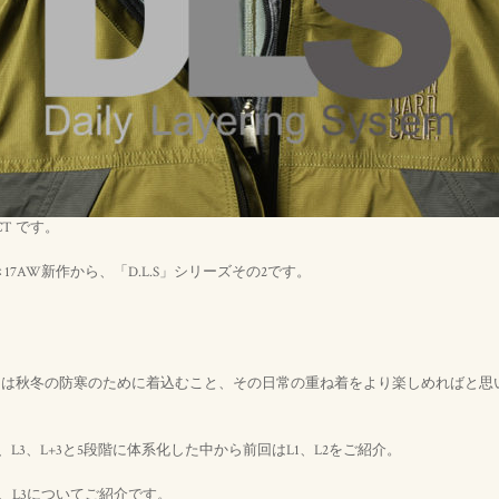
CT です。
7AW新作から、「D.L.S」シリーズその2です。
。
ing Systemとは秋冬の防寒のために着込むこと、その日常の重ね着をより楽しめれば
+2、L3、L+3と5段階に体系化した中から前回はL1、L2をご紹介。
2、L3についてご紹介です。