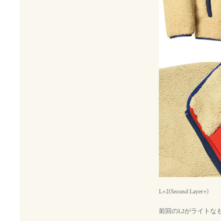
L+2(Second Layer+)
前回のL2がライトな