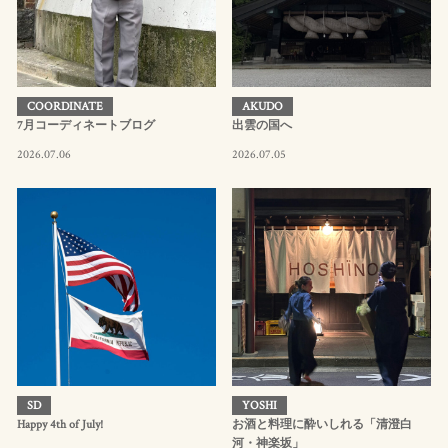
COORDINATE
AKUDO
7月コーディネートブログ
出雲の国へ
2026.07.06
2026.07.05
SD
YOSHI
Happy 4th of July!
お酒と料理に酔いしれる「清澄白
河・神楽坂」