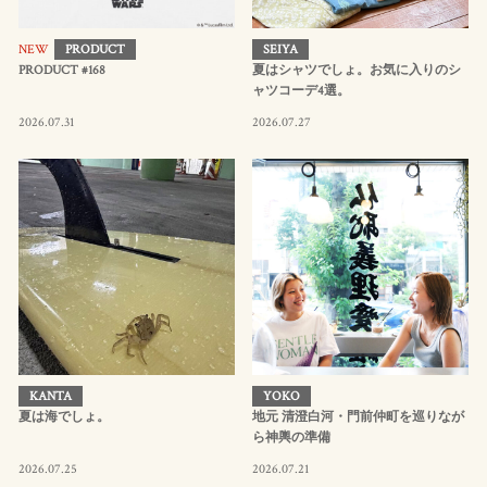
NEW
PRODUCT
SEIYA
PRODUCT #168
夏はシャツでしょ。お気に入りのシ
ャツコーデ4選。
2026.07.31
2026.07.27
KANTA
YOKO
夏は海でしょ。
地元 清澄白河・門前仲町を巡りなが
ら神輿の準備
2026.07.25
2026.07.21