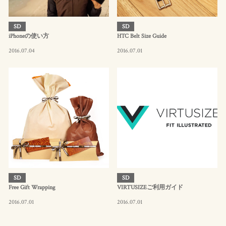
SD
SD
iPhoneの使い方
HTC Belt Size Guide
2016.07.04
2016.07.01
SD
SD
Free Gift Wrapping
VIRTUSIZEご利用ガイド
2016.07.01
2016.07.01