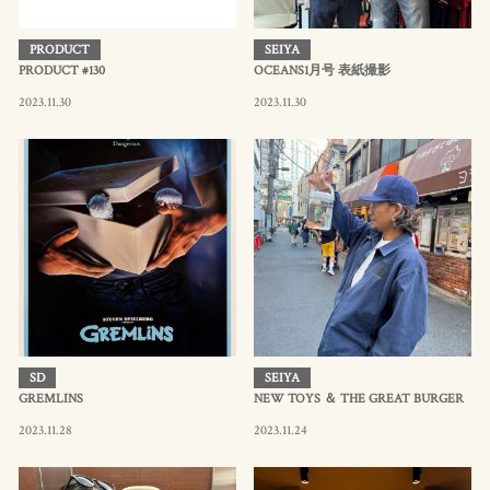
PRODUCT
SEIYA
PRODUCT #130
OCEANS1月号 表紙撮影
2023.11.30
2023.11.30
SD
SEIYA
GREMLINS
NEW TOYS ＆ THE GREAT BURGER
2023.11.28
2023.11.24