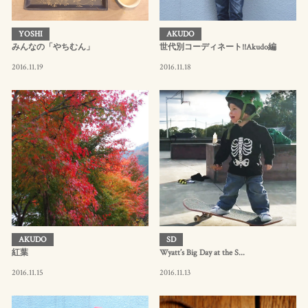
YOSHI
AKUDO
みんなの「やちむん」
世代別コーディネート!!Akudo編
2016.11.19
2016.11.18
AKUDO
SD
紅葉
Wyatt’s Big Day at the S...
2016.11.15
2016.11.13