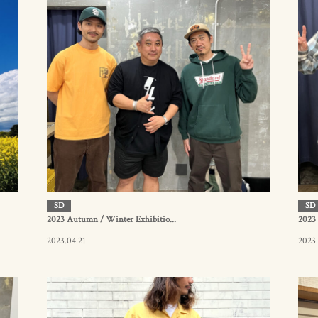
SD
SD
2023 Autumn / Winter Exhibitio...
2023 
2023.04.21
2023