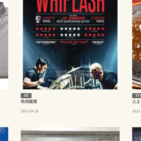
SD
YO
映画鑑賞
止ま
2023.04.28
2023.