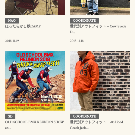
NAO
COORDINATE
ほったらかし秋CAMP
世代別アウトフィット – Cow Suede
D...
2018.11.19
2018.11.18
SD
COORDINATE
OLD SCHOOL BMX REUNION SHOW
世代別アウトフィット -03 Hood
an...
Coach Jack...