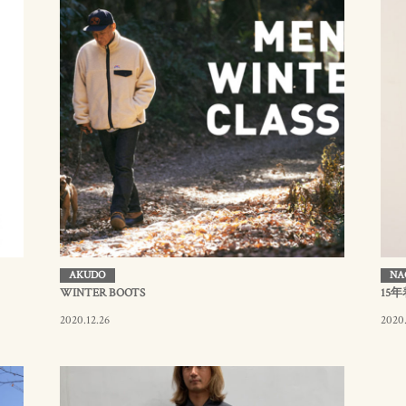
AKUDO
NA
WINTER BOOTS
15年
2020.12.26
2020.