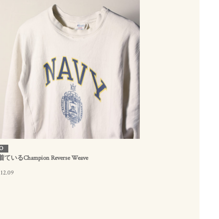
O
着ているChampion Reverse Weave
12.09