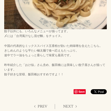
餃子以外にも、いろんなメニューが揃ってます。
〆には「台湾風汁なし混ぜ麵」をチョイス。
中国の代表的なミックススパイス五香粉が効いた肉味噌を合えたこちら。
きしめんのような平たい極太麺で食べ応えもたっぷり。
途中でラー油をちょっと垂らして味変も最高です。
昨年紹介した「おけ似」さん含め、飯田橋には美味しい餃子屋さんが揃って
います。
餃子好きな皆様、飯田橋おすすめですよ！！
Save
PREV
NEXT