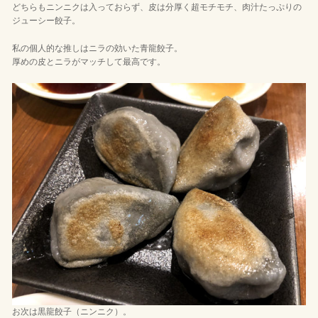
どちらもニンニクは入っておらず、皮は分厚く超モチモチ、肉汁たっぷりの
ジューシー餃子。
私の個人的な推しはニラの効いた青龍餃子。
厚めの皮とニラがマッチして最高です。
お次は黒龍餃子（ニンニク）。