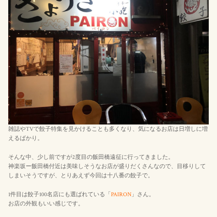
雑誌やTVで餃子特集を見かけることも多くなり、気になるお店は日増しに増
えるばかり。
そんな中、少し前ですが2度目の飯田橋遠征に行ってきました。
神楽坂ー飯田橋付近は美味しそうなお店が盛りだくさんなので、目移りして
しまいそうですが、とりあえず今回は十八番の餃子で。
1件目は餃子100名店にも選ばれている「
PAIRON
」さん。
お店の外観もいい感じです。