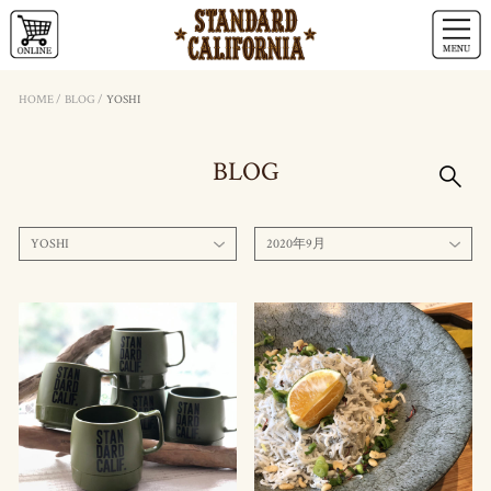
HOME
/
BLOG
/
YOSHI
BLOG
YOSHI
2020年9月