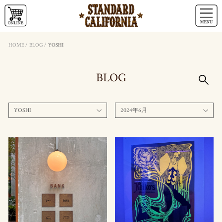
HOME
/
BLOG
/
YOSHI
BLOG
YOSHI
2024年6月