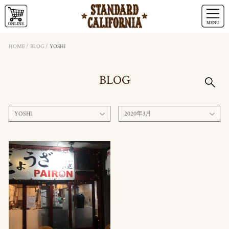
HOME
/
BLOG
/
YOSHI
BLOG
YOSHI
2020年3月