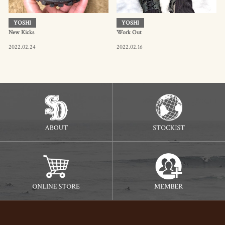
YOSHI
YOSHI
New Kicks
Work Out
2022.02.24
2022.02.16