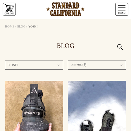
HOME
/
BLOG
/
YOSHI
BLOG
YOSHI
2022年2月