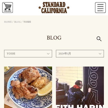
HOME
/
BLOG
/
YOSHI
BLOG
YOSHI
2024年1月