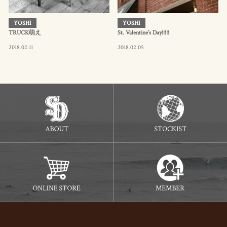
YOSHI
YOSHI
TRUCK萌え
St. Valentine’s Day!!!!!
2018.02.11
2018.02.05