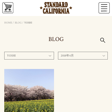
HOME
/
BLOG
/
YOSHI
BLOG
YOSHI
2018年4月