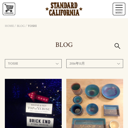
HOME
/
BLOG
/
YOSHI
BLOG
YOSHI
2016年11月