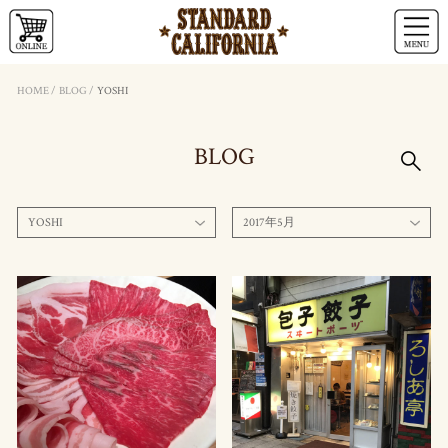
HOME
/
BLOG
/
YOSHI
BLOG
YOSHI
2017年5月