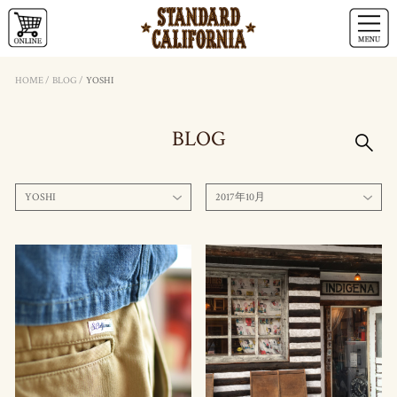
HOME
/
BLOG
/
YOSHI
BLOG
YOSHI
2017年10月