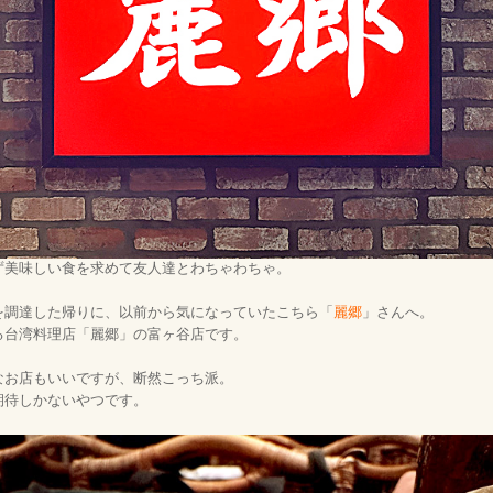
ず美味しい食を求めて友人達とわちゃわちゃ。
を調達した帰りに、以前から気になっていたこちら「
麗郷
」さんへ。
る台湾料理店「麗郷」の富ヶ谷店です。
なお店もいいですが、断然こっち派。
期待しかないやつです。