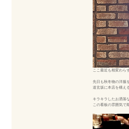
ここ最近も相変わら
先日も秋冬物の洋服
道玄坂に本店を構え
キラキラしたお洒落
この看板の雰囲気で