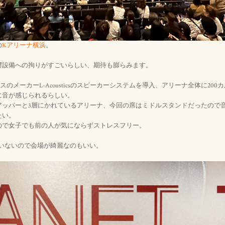
の
Kアリーナ横浜
。
響設備への拘りがすごいらしい、期待も膨らみます。
のメーカーL-Acousticsのスピーカーシステムを導入、アリーナ全体に20
に音が感じられるらしい。
アッパーと3層にかれているアリーナ、今回の席はミドルスタンドだったので
たい。
ので女子でも前の人が気にならずストレスフリー。
ていないので会場が綺麗なのもいい。