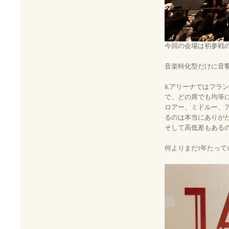
今回の会場は初参戦
音楽特化型だけに音
Kアリーナではフランス
で、どの席でも均等
ロアー、ミドルー、
るのは本当にありが
そして高低差もある
何よりまだ1年たっ