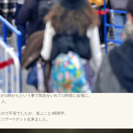
販が12時からという事で気合をいれて12時前に会場に。
、人。
たので不安でしたが、並ぶこと1時間半。
にツアーTゲット出来ました。