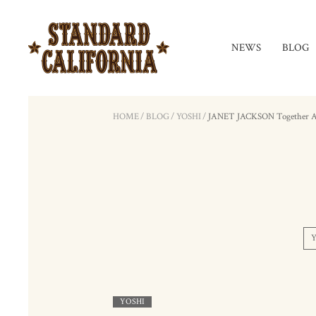
NEWS
BLOG
HOME
/
BLOG
/
YOSHI
/
JANET JACKSON Together Ag
Y
YOSHI