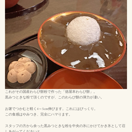
これがその国産わらび餅粉で作った「徳屋本わらび餅」。
黒みつときな粉で頂くのですが、このわらび餅の弾力が凄い。
お箸でつかむと軽く4～5cm伸びます。これにはびっくり。
この食感はやみつき、完全にハマります。
スタッフの方から余った黒みつときな粉を中央の氷にかけてかき氷として召
しあがってくださいと。