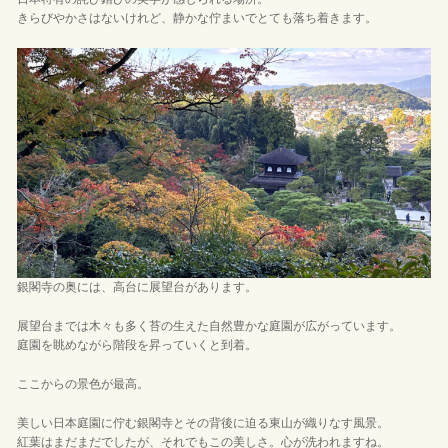
きらびやかさはないけれど、静かな佇まいでとても落ち着きます。
銀閣寺の奥には、高台に展望台があります。
展望台までは木々も多く苔の生えた自然豊かな庭園が広がっています。
庭園を眺めながら階段を昇っていくと到着。
ここからの景色が最高。
美しい日本庭園に佇む銀閣寺とその背後に迫る東山が織りなす風景。
紅葉はまだまだでしたが、それでもこの美しさ。心が洗われますね。