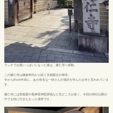
ランチでお腹いっぱいになった後は、建仁寺へ移動。
この建仁寺は鎌倉時代から続く京都最古の禅寺。
今から約600年前に、あの有名な一休さんが漢詩を学んだお寺と言われていま
す。
建仁寺には双龍図や風神雷神図屏風など見どころが多く、今回の神社仏閣の
中でも特に行きたかった場所です。