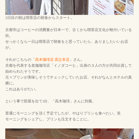
2日目の朝は喫茶店の朝食からスタート。
京都市はコーヒーの消費量が日本一で、古くから喫茶店文化が根付いている
街。
せっかくなら一日は喫茶店で朝食をと思っていたら、ありましたいいお店
が。
それがこちらの「
高木珈琲店 高辻本店
」さん。
京都を代表する老舗珈琲店「イノダコーヒ」出身の３人の方が共同出資して
始められたそうです。
元々プリンが美味しそうでチェックしていたお店。それがなんとホテルの真
横に。
これはありがたい。
という事で部屋を出て1分、「高木珈琲」さんに到着。
普通にモーニングを頂く予定でしたが、やはりプリンも食べたい。笑
モーニングをシェアし、プリンも注文することに。