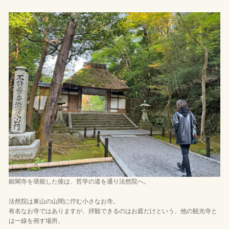
銀閣寺を堪能した後は、哲学の道を通り法然院へ。
法然院は東山の山間に佇む小さなお寺。
有名なお寺ではありますが、拝観できるのはお庭だけという、他の観光寺と
は一線を画す場所。