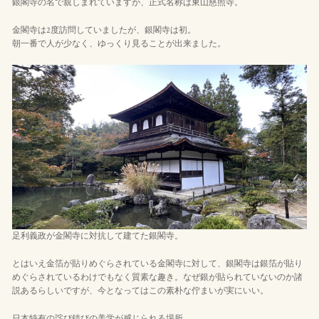
銀閣寺の名で親しまれていますが、正式名称は東山慈照寺。
金閣寺は2度訪問していましたが、銀閣寺は初。
朝一番で人が少なく、ゆっくり見ることが出来ました。
足利義政が金閣寺に対抗して建てた銀閣寺。
とはいえ金箔が貼りめぐらされている金閣寺に対して、銀閣寺は銀箔が貼り
めぐらされているわけでもなく質素な趣き。なぜ銀が貼られていないのか諸
説あるらしいですが、今となってはこの素朴な佇まいが実にいい。
日本特有の詫び錆びの美学が感じられる場所。