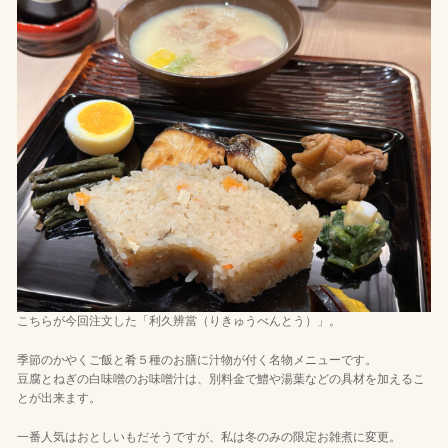
こちらが今回注文した「利久辨當（りきゅうべんとう）」。
季節のかやくご飯と肴５種のお膳に汁物が付く名物メニューです。
豆腐とねぎの白味噌のお味噌汁は、別料金で鱧や湯葉などの具材を加えるこ
とが出来ます。
一番人気はおとしいもだそうですが、私は冬のみの限定お雑煮に変更。