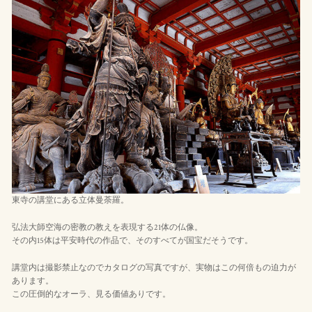
東寺の講堂にある立体曼荼羅。
弘法大師空海の密教の教えを表現する21体の仏像。
その内15体は平安時代の作品で、そのすべてが国宝だそうです。
講堂内は撮影禁止なのでカタログの写真ですが、実物はこの何倍もの迫力が
あります。
この圧倒的なオーラ、見る価値ありです。