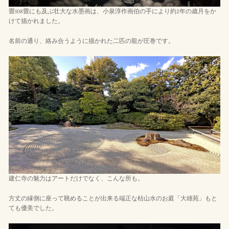
畳108畳にも及ぶ壮大な水墨画は、小泉淳作画伯の手により約2年の歳月をか
けて描かれました。
名前の通り、絡み合うように描かれた二匹の龍が圧巻です。
建仁寺の魅力はアートだけでなく、こんな所も。
方丈の縁側に座って眺めることが出来る端正な枯山水のお庭「大雄苑」もと
ても優美でした。