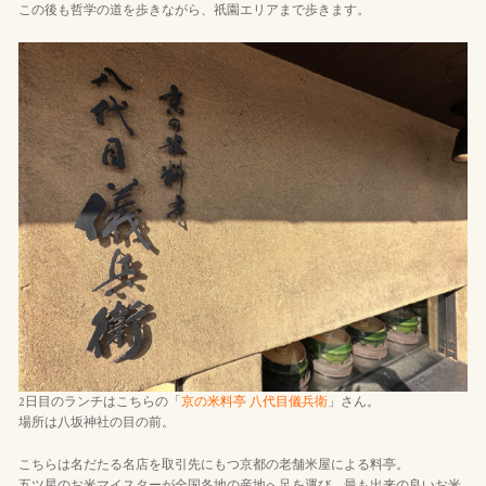
この後も哲学の道を歩きながら、祇園エリアまで歩きます。
2日目のランチはこちらの「
京の米料亭 八代目儀兵衛
」さん。
場所は八坂神社の目の前。
こちらは名だたる名店を取引先にもつ京都の老舗米屋による料亭。
五ツ星のお米マイスターが全国各地の産地へ足を運び、最も出来の良いお米