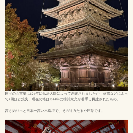
国宝の五重塔は826年に弘法大師によって創建されましたが、落雷などによっ
て4回ほど焼失、現在の塔は1644年に徳川家光が着手し再建されたもの。
高さ約55ｍと日本一高い木造塔で、その迫力たるや圧巻です。