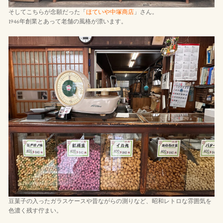
そしてこちらが念願だった「
ほていや中塚商店
」さん。
1946年創業とあって老舗の風格が漂います。
豆菓子の入ったガラスケースや昔ながらの測りなど、昭和レトロな雰囲気を
色濃く残す佇まい。