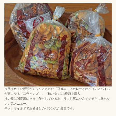
今回は色々な種類がミックスされた「豆好み」とカレーとわさびのスパイス
が癖になる「二色ビンズ」、「柿バタ」の3種類を購入。
柿の種は国産米に拘って作られている為、常にお店に並んでいるとは限らな
い人気メニュー。
辛さもマイルドでお醤油とのバランスが最高です。