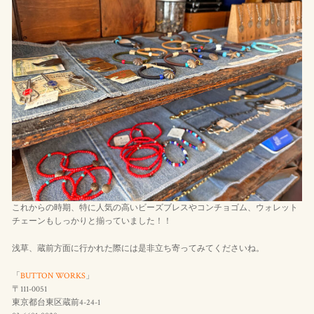
これからの時期、特に人気の高いビーズブレスやコンチョゴム、ウォレット
チェーンもしっかりと揃っていました！！
浅草、蔵前方面に行かれた際には是非立ち寄ってみてくださいね。
「
BUTTON WORKS
」
〒111-0051
東京都台東区蔵前4-24-1