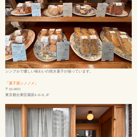
シンプルで優しい味わいの焼き菓子が揃っています。
「
菓子屋シノノメ
」
〒111-0051
東京都台東区蔵前4-31-11, 1F