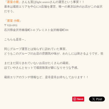
「
茶室小雨
」さんも実はlight sourceさんの運営という事実！！
基本は蔵前エリアを中心に11店舗を運営、唯一の東京以外のお店がこの金沢
だそう。
「
茶室 小雨
」
〒920-0911
石川県金沢市橋場町2-13 プレミスト金沢橋場町101
こちらも是非～。
同じグループ運営とは知らずに訪れていた事実。
どうもこのグループのお店の雰囲気や味が、わたしには刺さるようです。笑
まだまだ回りきれていないお店がたくさんの蔵前。
ほていやさんとセットで蔵前散策が癖になりそうな予感。
蔵前エリアのランチ情報など、是非是非お待ちしております！！
Save