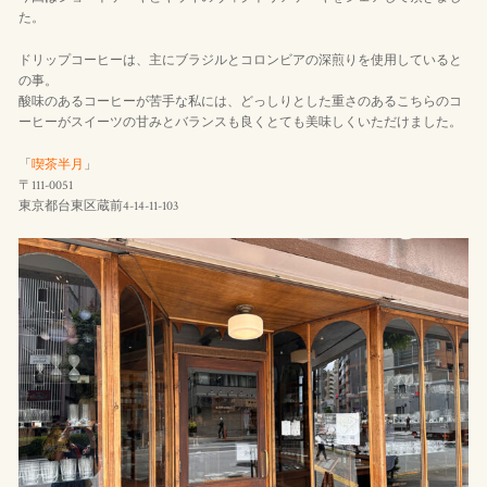
た。
ドリップコーヒーは、主にブラジルとコロンビアの深煎りを使用していると
の事。
酸味のあるコーヒーが苦手な私には、どっしりとした重さのあるこちらのコ
ーヒーがスイーツの甘みとバランスも良くとても美味しくいただけました。
「
喫茶半月
」
〒111-0051
東京都台東区蔵前4-14-11-103