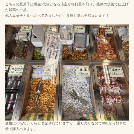
こちらの豆菓子は現在3代目となる店主が毎日豆を煎り、熟練の技術で仕上げ
た最高の一品。
他の豆菓子と食べ比べてみましたが、食感も味も全然違います！！
価格は400gでいくらと表記されていますが、量り売りなので100gから好きな
量で購入出来ます。