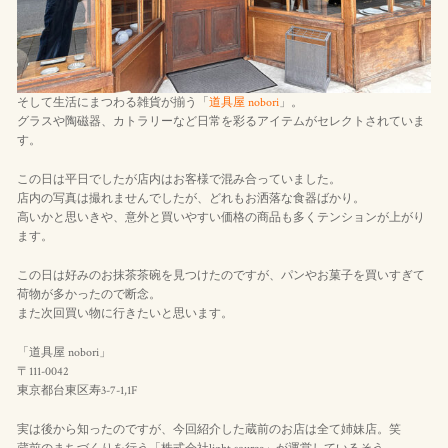
そして生活にまつわる雑貨が揃う「
道具屋 nobori
」。
グラスや陶磁器、カトラリーなど日常を彩るアイテムがセレクトされていま
す。
この日は平日でしたが店内はお客様で混み合っていました。
店内の写真は撮れませんでしたが、どれもお洒落な食器ばかり。
高いかと思いきや、意外と買いやすい価格の商品も多くテンションが上がり
ます。
この日は好みのお抹茶茶碗を見つけたのですが、パンやお菓子を買いすぎて
荷物が多かったので断念。
また次回買い物に行きたいと思います。
「道具屋 nobori」
〒111-0042
東京都台東区寿3-7-1,1F
実は後から知ったのですが、今回紹介した蔵前のお店は全て姉妹店。笑