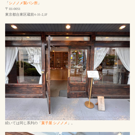
「
シノノメ製パン所
」
〒111-0051
東京都台東区蔵前4-35-2,1F
続いては同じ系列の「
菓子屋 シノノメ
」。