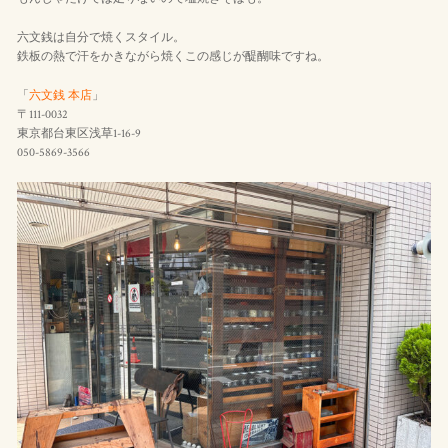
六文銭は自分で焼くスタイル。
鉄板の熱で汗をかきながら焼くこの感じが醍醐味ですね。
「
六文銭 本店
」
〒111-0032
東京都台東区浅草1-16-9
050-5869-3566