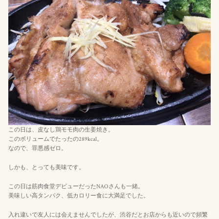
この日は、皮なし鶏モモ肉の生姜焼き。
このボリュームでたったの289kcal。
なので、罪悪感ゼロ。
しかも、とっても美味です。
この日は筋肉食堂デビューだったNAOさんも一緒。
美味しい高タンパク、低カロリー食に大満足でした。
入れ違いで友人には会えませんでしたが、渋谷だとお店からも近いので頻繁