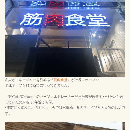
友人がマネージャーを務める『
筋肉食堂
』が渋谷にオープン。
早速オープン日に遊びに行ってきました。
「TOTAL Workout」のパーソナルトレーナーだった彼が飲食をやりたいと言
っていたのがもう6年近くも前。
5年前に六本木にお店を出し、今では水道橋、丸の内、渋谷と大人気のお店で
す。