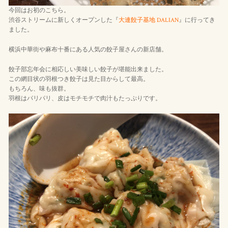
今回はお初のこちら。
渋谷ストリームに新しくオープンした『
大連餃子基地 DALIAN
』に行ってき
ました。
横浜中華街や麻布十番にある人気の餃子屋さんの新店舗。
餃子部忘年会に相応しい美味しい餃子が堪能出来ました。
この網目状の羽根つき餃子は見た目からして最高。
もちろん、味も抜群。
羽根はパリパリ、皮はモチモチで肉汁もたっぷりです。