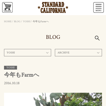
HOME
/
BLOG
/
YOSHI
/
今年もFarmへ
BLOG
YOSHI
ARCHIVE
YOSHI
今年もFarmへ
2016.10.18