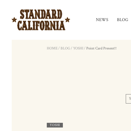
NEWS
BLOG
HOME
/
BLOG
/
YOSHI
/
Point Card Present!!
Y
YOSHI