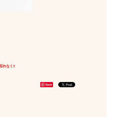
れなく!!
Save