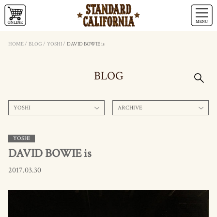
HOME
/
BLOG
/
YOSHI
/
DAVID BOWIE is
BLOG
YOSHI
ARCHIVE
YOSHI
DAVID BOWIE is
2017.03.30