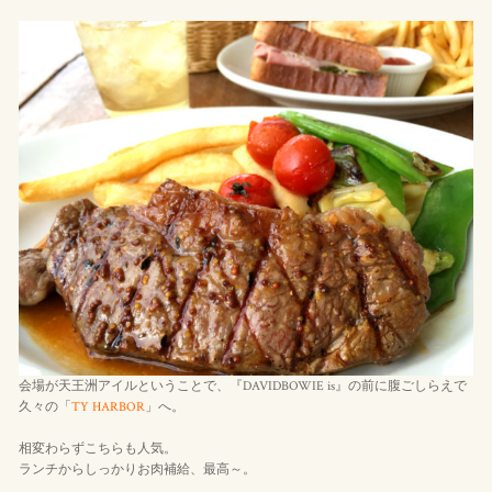
会場が天王洲アイルということで、『DAVIDBOWIE is』の前に腹ごしらえで
久々の「
TY HARBOR
」へ。
相変わらずこちらも人気。
ランチからしっかりお肉補給、最高～。