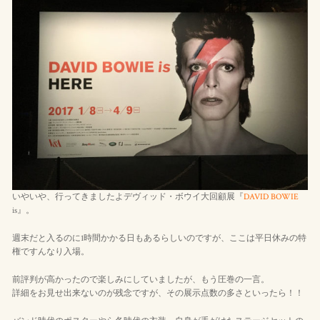
いやいや、行ってきましたよデヴィッド・ボウイ大回顧展『
DAVID B
OWIE
is』。
週末だと入るのに1時間かかる日もあるらしいのですが、ここは平日休みの特
権ですんなり入場。
前評判が高かったので楽しみにしていましたが、もう圧巻の一言。
詳細をお見せ出来ないのが残念ですが、その展示点数の多さといったら！！