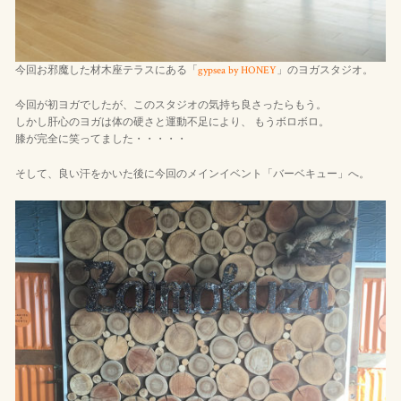
今回お邪魔した材木座テラスにある「
gypsea by HONEY
」のヨガスタジオ。
今回が初ヨガでしたが、このスタジオの気持ち良さったらもう。
しかし肝心のヨガは体の硬さと運動不足により、 もうボロボロ。
膝が完全に笑ってました・・・・・
そして、良い汗をかいた後に今回のメインイベント「バーベキュー」へ。