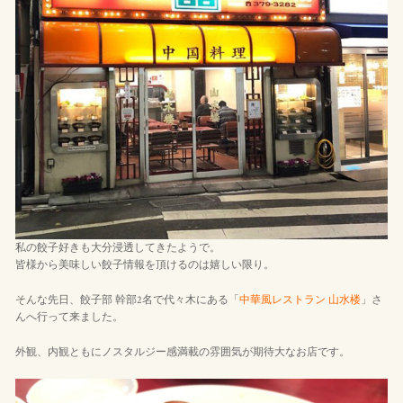
私の餃子好きも大分浸透してきたようで。
皆様から美味しい餃子情報を頂けるのは嬉しい限り。
そんな先日、餃子部 幹部2名で代々木にある「
中華風レストラン 山水楼
」さ
んへ行って来ました。
外観、内観ともにノスタルジー感満載の雰囲気が期待大なお店です。