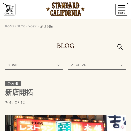
HOME
/
BLOG
/
YOSHI
/
新店開拓
BLOG
YOSHI
ARCHIVE
YOSHI
新店開拓
2019.05.12