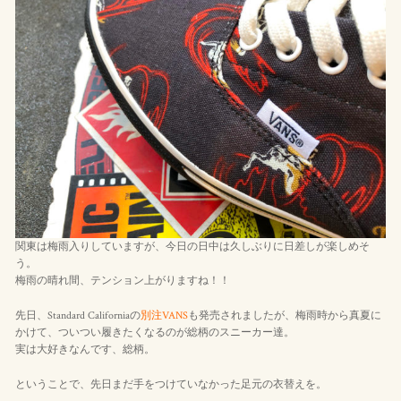
関東は梅雨入りしていますが、今日の日中は久しぶりに日差しが楽しめそ
う。
梅雨の晴れ間、テンション上がりますね！！
先日、Standard Californiaの
別注VANS
も発売されましたが、梅雨時から真夏に
かけて、ついつい履きたくなるのが総柄のスニーカー達。
実は大好きなんです、総柄。
ということで、先日まだ手をつけていなかった足元の衣替えを。