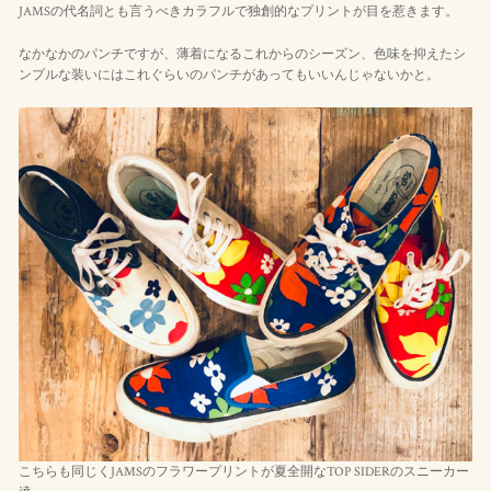
JAMSの代名詞とも言うべきカラフルで独創的なプリントが目を惹きます。
なかなかのパンチですが、薄着になるこれからのシーズン、色味を抑えたシ
ンプルな装いにはこれぐらいのパンチがあってもいいんじゃないかと。
こちらも同じくJAMSのフラワープリントが夏全開なTOP SIDERのスニーカー