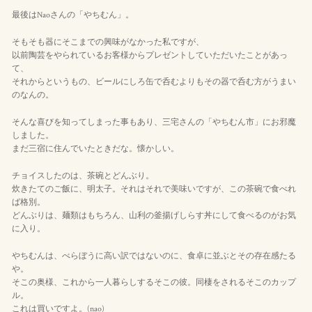
最後はNaoさんの「やちむん」。
そもそも器にそこまでの興味がなかった私ですが、
以前陶芸をやられているお客様からプレゼントしていただいたことがあっ
て、
それからというもの、ビールにしろ缶で呑むよりもその器で呑む方がうまい
のなんの。
そんな喜びを知ってしまった事もあり、三宅さんの「やちむん市」にお邪魔
しました。
まだ三宿に住んでいたときだな。懐かしい。
チョイスしたのは、茶碗とどんぶり。
炊きたてのご飯に、明太子。それはそれで美味いですが、この茶碗で食べれ
ば格別。
どんぶりは、麺類はもちろん、山利の釜揚げしらす丼にして食べるのがお気
に入り。
やちむんは、べらぼうに高い訳ではないのに、食卓に並ぶとその存在感たる
や。
そこの奥様、これから一人暮らしするそこの彼。同棲をされるそこのカップ
ル。
これは買いですよ。(nao)