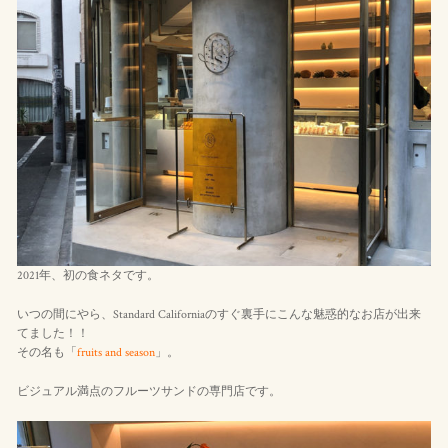
2021年、初の食ネタです。
いつの間にやら、Standard Californiaのすぐ裏手にこんな魅惑的なお店が出来
てました！！
その名も「
fruits and season
」。
ビジュアル満点のフルーツサンドの専門店です。