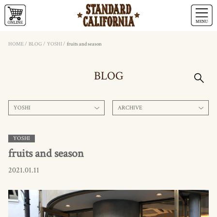
HOME
/
BLOG
/
YOSHI
/
fruits and season
BLOG
YOSHI
ARCHIVE
YOSHI
fruits and season
2021.01.11